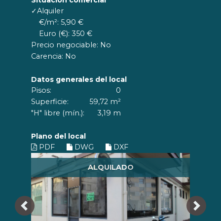
✓Alquiler
€/m²: 5,90 €
Euro (€): 350 €
Precio negociable: No
Carencia: No
Datos generales del local
Pisos:
0
Superficie:
59,72 m²
"H" libre (mín.):
3,19 m
Plano del local
PDF
DWG
DXF
ALQUILADO
Anterior
Siguie