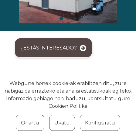
¿ESTÁS INTERESADO?
Webgune honek cookie-ak erabiltzen ditu, zure
nabigazioa errazteko eta analisi estatistikoak egiteko.
Informazio gehiago nahi baduzu, kontsultatu gure
Usurbilgo Udala - Tel. 943 371951
Cookien Politika
Onartu
Ukatu
Konfiguratu
Cookie politika