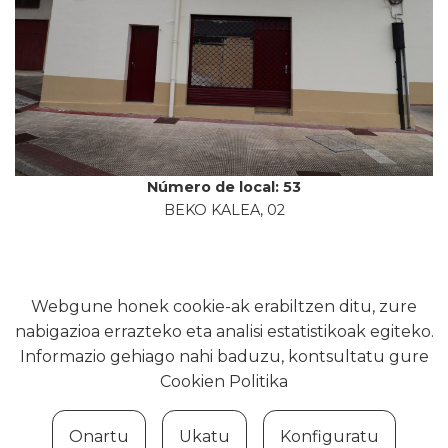
Número de local: 53
BEKO KALEA, 02
Webgune honek cookie-ak erabiltzen ditu, zure
nabigazioa errazteko eta analisi estatistikoak egiteko.
Informazio gehiago nahi baduzu, kontsultatu gure
Usurbilgo Udala - Tel. 943 371951
Cookien Politika
Onartu
Ukatu
Konfiguratu