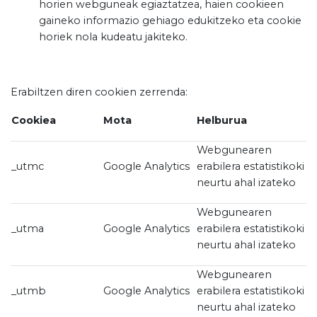
horien webguneak egiaztatzea, haien cookieen
gaineko informazio gehiago edukitzeko eta cookie
horiek nola kudeatu jakiteko.
Erabiltzen diren cookien zerrenda:
Cookiea
Mota
Helburua
Webgunearen
_utmc
Google Analytics
erabilera estatistikoki
neurtu ahal izateko
Webgunearen
_utma
Google Analytics
erabilera estatistikoki
neurtu ahal izateko
Webgunearen
_utmb
Google Analytics
erabilera estatistikoki
neurtu ahal izateko