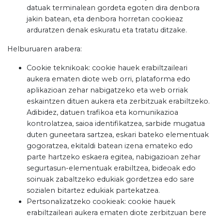
datuak terminalean gordeta egoten dira denbora
jakin batean, eta denbora horretan cookieaz
arduratzen denak eskuratu eta tratatu ditzake.
Helburuaren arabera:
Cookie teknikoak: cookie hauek erabiltzaileari
aukera ematen diote web orri, plataforma edo
aplikazioan zehar nabigatzeko eta web orriak
eskaintzen dituen aukera eta zerbitzuak erabiltzeko.
Adibidez, datuen trafikoa eta komunikazioa
kontrolatzea, saioa identifikatzea, sarbide mugatua
duten guneetara sartzea, eskari bateko elementuak
gogoratzea, ekitaldi batean izena emateko edo
parte hartzeko eskaera egitea, nabigazioan zehar
segurtasun-elementuak erabiltzea, bideoak edo
soinuak zabaltzeko edukiak gordetzea edo sare
sozialen bitartez edukiak partekatzea.
Pertsonalizatzeko cookieak: cookie hauek
erabiltzaileari aukera ematen diote zerbitzuan bere