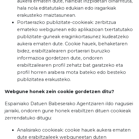
aukera ematen dute, hainbat irizpidetan oinarrituta,
hala nola editatutako edukian edo iragarkiak
erakusteko maiztasunean.
Portaerazko publizitate-cookieak: zerbitzua
emateko webgunean edo aplikazioan txertatutako
publizitate-guneak eraginkortasunez kudeatzeko
aukera ematen dute. Cookie hauek, behaketaren
bidez, erabiltzailearen portaerari buruzko
informazioa gordetzen dute, ondoren
erabiltzailearen profil zehatz bat garatzeko eta
profil horren arabera mota bateko edo besteko
publizitatea erakusteko.
Webgune honek zein cookie gordetzen ditu?
Espainiako Datuen Babeserako Agentziaren ildo nagusiei
jarraiki, ondoren gune honek erabiltzen dituen cookieak
zerrendatuko ditugu:
Analisirako cookieak: cookie hauek aukera ematen
dute erabiltzaileek webguneetan duten