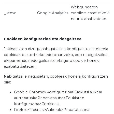
Webgunearen
_utmz
Google Analytics
erabilera estatistikoki
neurtu ahal izateko
Cookieen konfigurazioa eta desgaitzea
Jakinarazten dizugu nabigatzailea konfiguratu daitekeela
cookieak baztertzeko edo onartzeko, edo nabigatzailea,
ekipamendua edo gailua itxi eta gero cookie horiek
ezabatu daitezen.
Nabigatzaile nagusietan, cookieak honela konfiguratzen
dira:
Google Chrome>Konfigurazioa>Erakutsi aukera
aurreratuak>Pribatutasuna>Edukiaren
konfigurazioa>Cookieak.
Firefox>Tresnak>Aukerak>Pribatutasuna