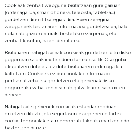
Cookieak zenbait webgune bisitatzean gure gailuan
(ordenagailua, smartphone-a, telebista, tablet-a…)
gordetzen diren fitxategiak dira. Haien zeregina
webguneek bisitariaren informazioa gordetzea da, hala
nola nabigazio-ohiturak, bestelako ezarpenak, eta
zenbait kasutan, haien identitatea.
Bisitariaren nabigatzaileak cookieak gordetzen ditu disko
gogorrean saioak irauten duen tartean soilik. Oso gutxi
okupatzen dute eta ez dute bisitariaren ordenagailua
kaltetzen. Cookieek ez dute inolako informazio
pertsonal zehatzik gordetzen eta gehienak disko
gogorretik ezabatzen dira nabigatzailearen saioa ixten
denean.
Nabigatzaile gehienek cookieak estandar moduan
onartzen dituzte, eta segurtasun-ezarpenen bitartez
cookie tenporalak eta memorizatutakoak onartzen edo
baztertzen dituzte.