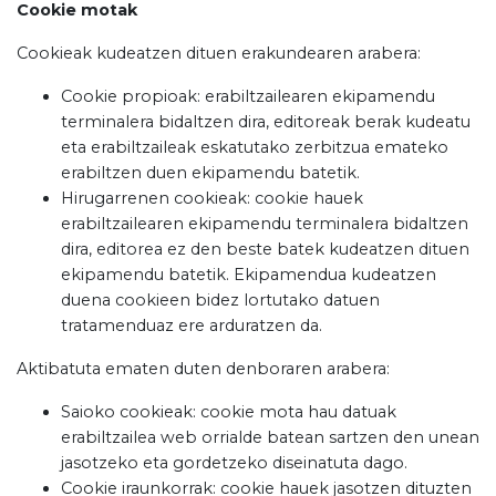
Cookie motak
Cookieak kudeatzen dituen erakundearen arabera:
Cookie propioak: erabiltzailearen ekipamendu
terminalera bidaltzen dira, editoreak berak kudeatu
eta erabiltzaileak eskatutako zerbitzua emateko
erabiltzen duen ekipamendu batetik.
Hirugarrenen cookieak: cookie hauek
erabiltzailearen ekipamendu terminalera bidaltzen
dira, editorea ez den beste batek kudeatzen dituen
ekipamendu batetik. Ekipamendua kudeatzen
duena cookieen bidez lortutako datuen
tratamenduaz ere arduratzen da.
Aktibatuta ematen duten denboraren arabera:
Saioko cookieak: cookie mota hau datuak
erabiltzailea web orrialde batean sartzen den unean
jasotzeko eta gordetzeko diseinatuta dago.
Cookie iraunkorrak: cookie hauek jasotzen dituzten