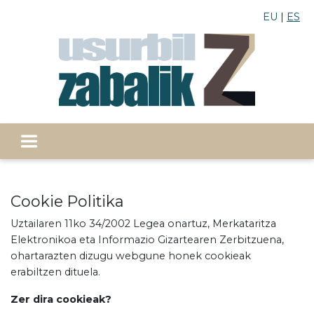
EU
ES
Cookie Politika
Uztailaren 11ko 34/2002 Legea onartuz, Merkataritza
Elektronikoa eta Informazio Gizartearen Zerbitzuena,
ohartarazten dizugu webgune honek cookieak
erabiltzen dituela.
Zer dira cookieak?