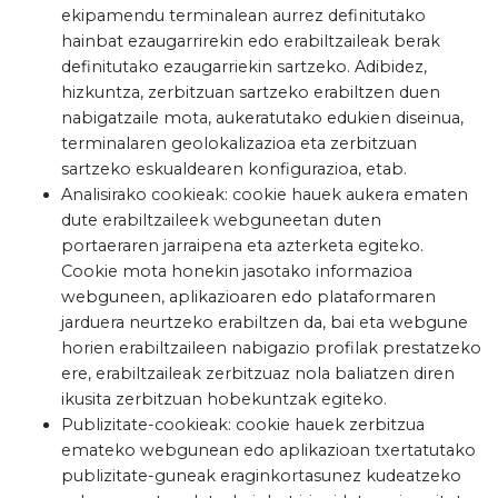
ekipamendu terminalean aurrez definitutako
hainbat ezaugarrirekin edo erabiltzaileak berak
definitutako ezaugarriekin sartzeko. Adibidez,
hizkuntza, zerbitzuan sartzeko erabiltzen duen
nabigatzaile mota, aukeratutako edukien diseinua,
terminalaren geolokalizazioa eta zerbitzuan
sartzeko eskualdearen konfigurazioa, etab.
Analisirako cookieak: cookie hauek aukera ematen
dute erabiltzaileek webguneetan duten
portaeraren jarraipena eta azterketa egiteko.
Cookie mota honekin jasotako informazioa
webguneen, aplikazioaren edo plataformaren
jarduera neurtzeko erabiltzen da, bai eta webgune
horien erabiltzaileen nabigazio profilak prestatzeko
ere, erabiltzaileak zerbitzuaz nola baliatzen diren
ikusita zerbitzuan hobekuntzak egiteko.
Publizitate-cookieak: cookie hauek zerbitzua
emateko webgunean edo aplikazioan txertatutako
publizitate-guneak eraginkortasunez kudeatzeko