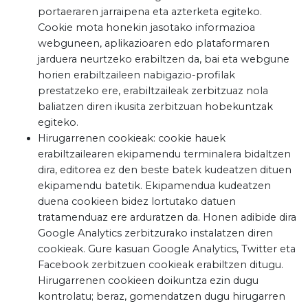
portaeraren jarraipena eta azterketa egiteko.
Cookie mota honekin jasotako informazioa
webguneen, aplikazioaren edo plataformaren
jarduera neurtzeko erabiltzen da, bai eta webgune
horien erabiltzaileen nabigazio-profilak
prestatzeko ere, erabiltzaileak zerbitzuaz nola
baliatzen diren ikusita zerbitzuan hobekuntzak
egiteko.
Hirugarrenen cookieak: cookie hauek
erabiltzailearen ekipamendu terminalera bidaltzen
dira, editorea ez den beste batek kudeatzen dituen
ekipamendu batetik. Ekipamendua kudeatzen
duena cookieen bidez lortutako datuen
tratamenduaz ere arduratzen da. Honen adibide dira
Google Analytics zerbitzurako instalatzen diren
cookieak. Gure kasuan Google Analytics, Twitter eta
Facebook zerbitzuen cookieak erabiltzen ditugu.
Hirugarrenen cookieen doikuntza ezin dugu
kontrolatu; beraz, gomendatzen dugu hirugarren