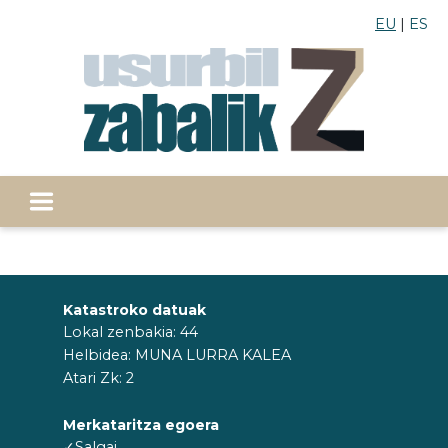
EU
ES
Katastroko datuak
Lokal zenbakia: 44
Helbidea: MUNA LURRA KALEA
Atari Zk: 2
Merkataritza egoera
✓Salgai