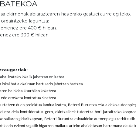
NBATEKOA
sa ekimenak abiaraztearen hasierako gastuei aurre egiteko.
 ordaintzeko laguntza:
ehienez ere 400 € hilean.
ienez ere 300 € hilean.
ezaugarriak:
ahal izateko lokalik jabetzan ez izatea.
 lokal bat alokairuan hartu edo jabetzan hartzea.
aren helbidea Usurbilen kokatzea.
u edo erosketa kontratua sinatzea.
urtatzen duen proiektua landua izatea, Beterri Buruntza eskualdeko autoenplegu
duera dela kontsideratuz gero, ekintzaileek tutoretza hori jarraitzeko konpro
 sailaren gidaritzapean, Beterri-Buruntza eskualdeko autoenplegu zerbitzutik
agatik edo ezkontzagatik bigarren mailara arteko ahaidetasun harremana dauka