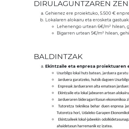
DIRULAGUNTZAREN ZE
Gehienez ere proiektuko, 5.500 € enpre
Lokalaren alokairu eta erosketa gastuak
Lehenengo urtean 6€/m² hilean, g
Bigarren urtean 5€/m² hilean, geh
BALDINTZAK
Ekintzaile eta enpresa proiektuaren 
Usurbilgo lokal huts batean, jarduera garatu 
Jarduera garatzeko, hutsik dagoen Usurbilgo
Enpresak Jardueraren alta ematean jarduer
Ekintzaile eta lokal jabearen artean alokair
Jardueraren bideragarritasun ekonomikoa zi
Tutoretza teknikoa behar duen enpresa jar
Tutoretza hori, Udaleko Garapen Ekonomikoko
Ekintzaileek lokal-jabeekin odolkidetasun
ahaidetasun harremanik ez izatea.