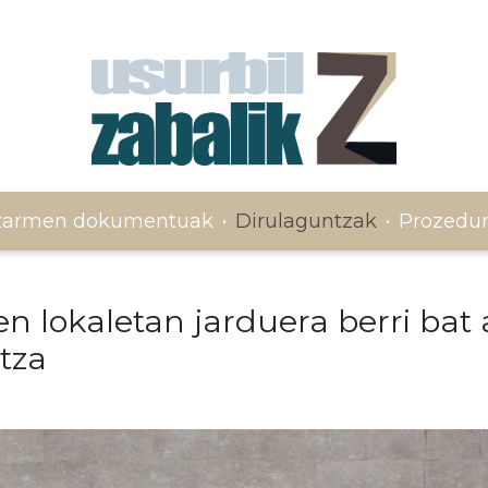
zarmen dokumentuak
Dirulaguntzak
Prozedu
·
·
 lokaletan jarduera berri bat a
tza