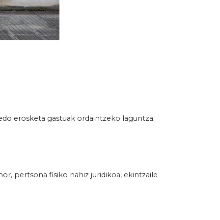
 edo erosketa gastuak ordaintzeko laguntza.
, pertsona fisiko nahiz juridikoa, ekintzaile