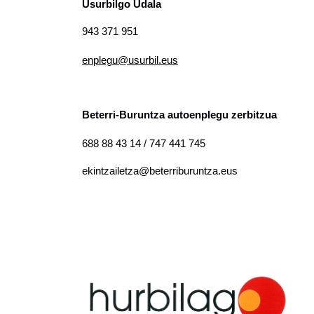
Usurbilgo Udala
943 371 951
enplegu@usurbil.eus
Beterri-Buruntza autoenplegu zerbitzua
688 88 43 14 /
747 441 745
ekintzailetza@beterriburuntza.eus