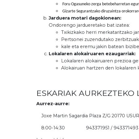
Foru Ogasuneko zerga betebeharretan egun
Gizarte Segurantzako diruzaintza orokorra
Jarduera motari dagokionean:
Ondorengo jardueretako bat izatea:
Txikizkako herri merkataritzako j
Pertsonei zuzendutako zerbitzuak
kale eta eremu jakin batean bizib
Lokalaren alokairuaren ezaugarriak:
Lokalaren alokairuaren prezioa ge
Alokairuan hartzen den lokalaren 
ESKARIAK AURKEZTEKO 
Aurrez-aurre:
Joxe Martin Sagardia Plaza Z/G 20170 USU
8:00-14:30 943371951 / 943371493