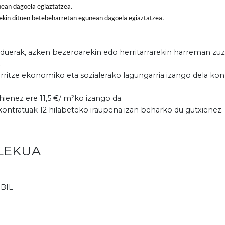
ean dagoela egiaztatzea.
rekin dituen betebeharretan egunean dagoela egiaztatzea.
arduerak, azken bezeroarekin edo herritarrarekin harreman zu
.
erritze ekonomiko eta sozialerako lagungarria izango dela kon
hienez ere 11,5 €/ m²ko izango da.
kontratuak 12 hilabeteko iraupena izan beharko du gutxienez.
LEKUA
RBIL