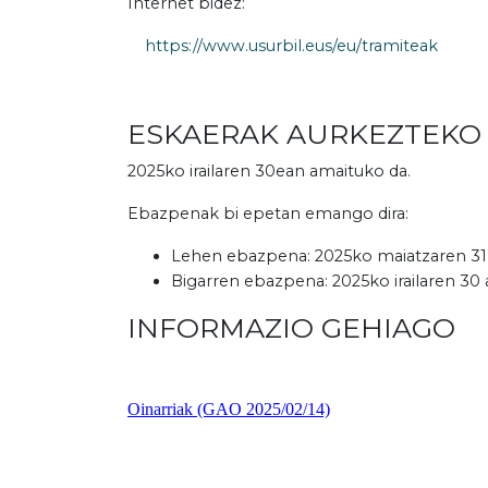
Internet bidez:
https://www.usurbil.eus/eu/tramiteak
ESKAERAK AURKEZTEKO
2025ko irailaren 30ean amaituko da.
Ebazpenak bi epetan emango dira:
Lehen ebazpena: 2025ko maiatzaren 31 a
Bigarren ebazpena: 2025ko irailaren 30 
INFORMAZIO GEHIAGO
Oinarriak (GAO 2025/02/14)