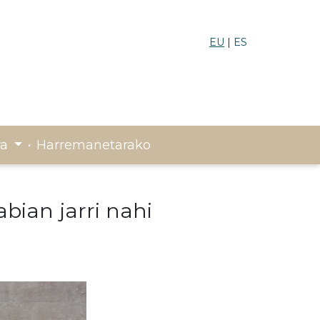
EU
ES
ra
Harremanetarako
·
bian jarri nahi