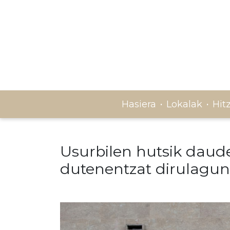
Hasiera
Lokalak
Hit
·
·
Usurbilen hutsik dauden
dutenentzat dirulagun