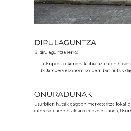
DIRULAGUNTZA
Bi dirulaguntza lerro:
Enpresa ekimenak abiaraztearen hasiera
Jarduera ekonomiko berri bat hutsik dag
ONURADUNAK
Usurbilen hutsik dagoen merkataritza lokal ba
interesatuaren bizilekua edozein izanda, Usurb