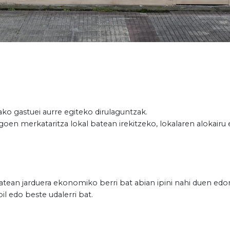
ko gastuei aurre egiteko dirulaguntzak.
oen merkataritza lokal batean irekitzeko, lokalaren alokairu
tean jarduera ekonomiko berri bat abian ipini nahi duen edonor
il edo beste udalerri bat.