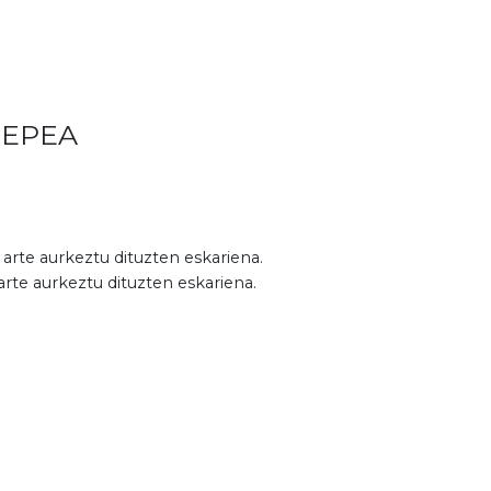
 EPEA
rte aurkeztu dituzten eskariena.
arte aurkeztu dituzten eskariena.