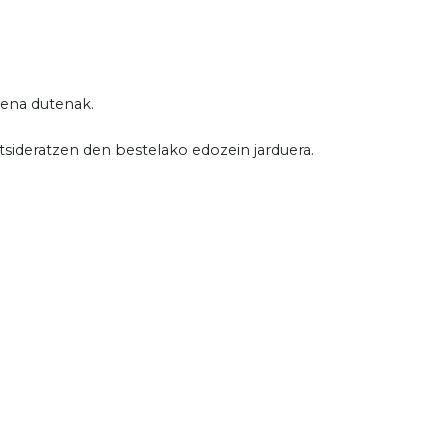
zena dutenak.
tsideratzen den bestelako edozein jarduera.