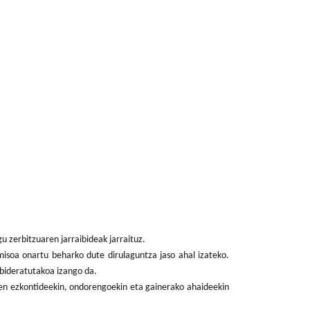
 zerbitzuaren jarraibideak jarraituz.
misoa onartu beharko dute dirulaguntza jaso ahal izateko.
 bideratutakoa izango da.
ten ezkontideekin, ondorengoekin eta gainerako ahaideekin